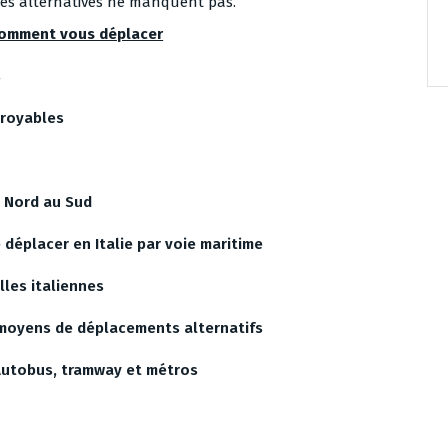
 les alternatives ne manquent pas.
comment vous déplacer
s
croyables
u Nord au Sud
 déplacer en Italie par voie maritime
lles italiennes
moyens de déplacements alternatifs
 Autobus, tramway et métros