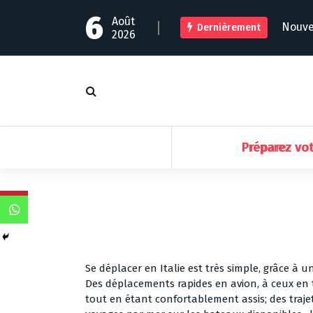
A
6
Août
l
Nouvel
Dernièrement
2026
l
e
r
a
u
c
o
n
Préparez vo
t
e
n
u
Se déplacer en Italie est très simple, grâce à u
Des déplacements rapides en avion, à ceux en 
tout en étant confortablement assis; des traje